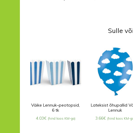
Sulle v
Väike Lennuk–peotopsid,
Lateksist õhupallid V
6 tk
Lennuk
4.03
€
3.66
€
(hind koos KM-ga)
(hind koos KM-g