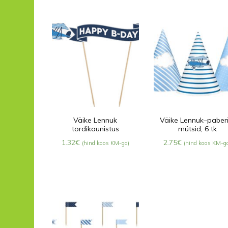
Väike Lennuk
Väike Lennuk–paberi
tordikaunistus
mütsid, 6 tk
1.32
€
2.75
€
(hind koos KM-ga)
(hind koos KM-g