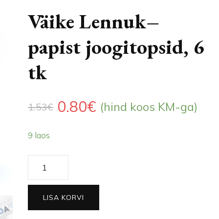
Väike Lennuk–
papist joogitopsid, 6
tk
Algne
Praegune
0.80
€
(hind koos KM-ga)
1.53
€
hind
hind
9 laos
oli:
on:
Väike
1.53€.
0.80€.
Lennuk–
papist
LISA KORVI
joogitopsid,