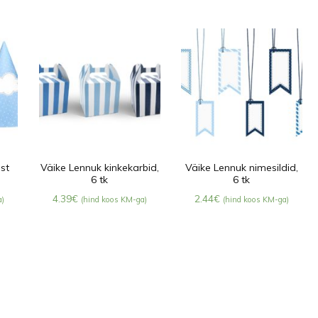
st
Väike Lennuk kinkekarbid,
Väike Lennuk nimesildid,
6 tk
6 tk
4.39
€
2.44
€
a)
(hind koos KM-ga)
(hind koos KM-ga)