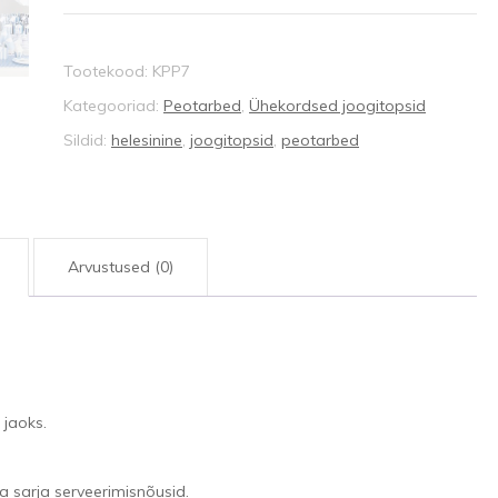
6
tk
Tootekood:
KPP7
kogus
Kategooriad:
Peotarbed
,
Ühekordsed joogitopsid
Sildid:
helesinine
,
joogitopsid
,
peotarbed
Arvustused (0)
jaoks.
a sarja serveerimisnõusid.