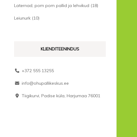
Laternad, pom pom pallid ja lehvikud
(18)
Leiunurk
(10)
KLIENDITEENINDUS
+372 555 13255
info@ohupallikeskus.ee
Tiigikurvi, Padise küla, Harjumaa 76001