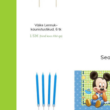
Väike Lennuk–
kaunistustikud, 6 tk
1.53
€
(hind koos KM-ga)
Seo