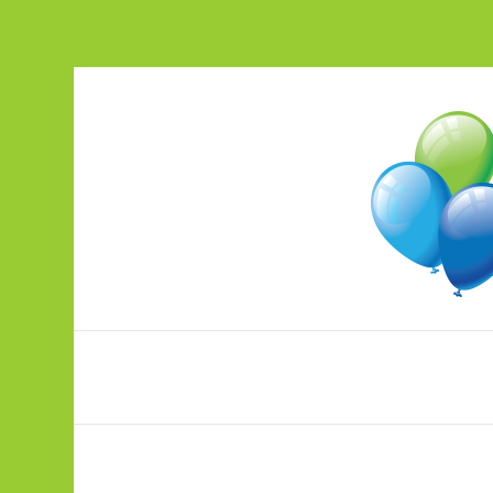
Peotarbed ja õhupallitrükk ühest ko
pood.ohupallikeskus.