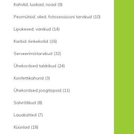
Kahvlid, lusikad, noad
(9)
Peomütsid, viled, fotosessiooni tarvikud
(10)
Lipukesed, vanikud
(14)
Karbid, kinkekotid
(16)
Serveerimistarvikud
(32)
Ühekordsed taldrikud
(24)
Konfettikahurid
(3)
Ühekordsed joogitopsid
(11)
Salvrätikud
(8)
Lauakatted
(7)
Küünlad
(18)