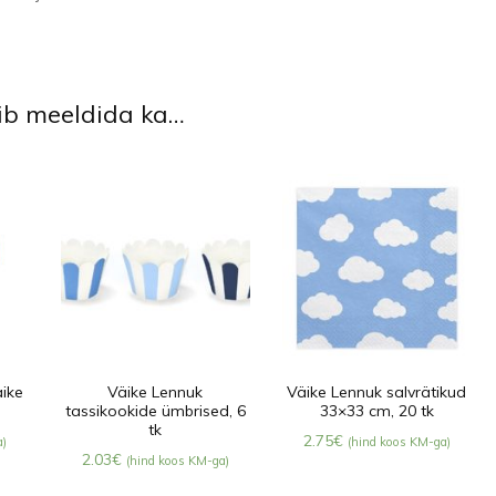
õib meeldida ka…
äike
Väike Lennuk
Väike Lennuk salvrätikud
tassikookide ümbrised, 6
33×33 cm, 20 tk
tk
2.75
€
a)
(hind koos KM-ga)
2.03
€
(hind koos KM-ga)