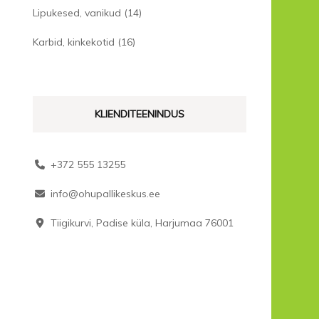
Lipukesed, vanikud
(14)
Karbid, kinkekotid
(16)
KLIENDITEENINDUS
+372 555 13255
info@ohupallikeskus.ee
Tiigikurvi, Padise küla, Harjumaa 76001