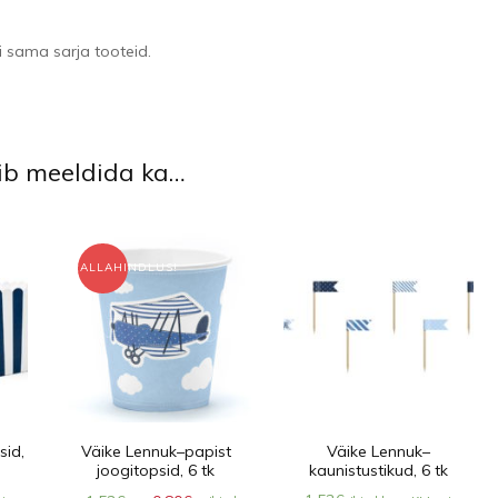
i sama sarja tooteid.
õib meeldida ka…
ALLAHINDLUS!
sid,
Väike Lennuk–papist
Väike Lennuk–
joogitopsid, 6 tk
kaunistustikud, 6 tk