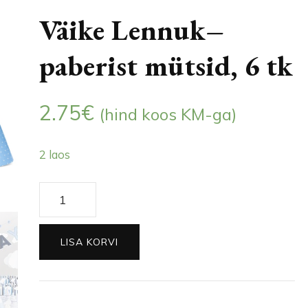
Väike Lennuk–
paberist mütsid, 6 tk
2.75
€
(hind koos KM-ga)
2 laos
Väike
Lennuk–
paberist
LISA KORVI
mütsid,
6
tk