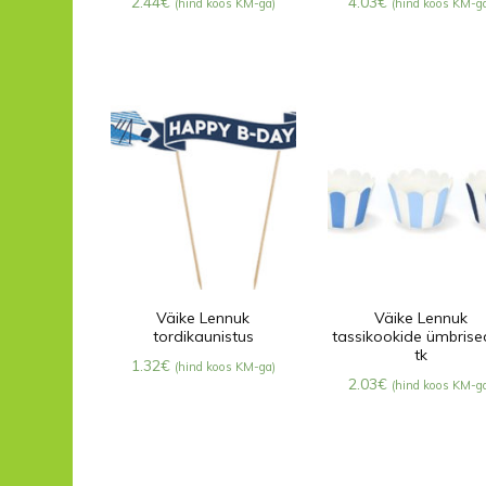
2.44
€
4.03
€
(hind koos KM-ga)
(hind koos KM-g
Väike Lennuk
Väike Lennuk
tordikaunistus
tassikookide ümbrise
tk
1.32
€
(hind koos KM-ga)
2.03
€
(hind koos KM-g