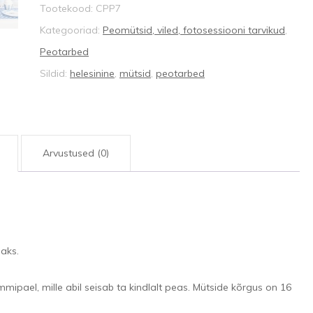
Tootekood:
CPP7
kogus
Kategooriad:
Peomütsid, viled, fotosessiooni tarvikud
,
Peotarbed
Sildid:
helesinine
,
mütsid
,
peotarbed
Arvustused (0)
aks.
mipael, mille abil seisab ta kindlalt peas. Mütside kõrgus on 16