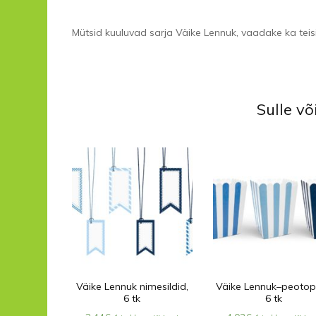
Mütsid kuuluvad sarja Väike Lennuk, vaadake ka teis
Sulle v
Väike Lennuk nimesildid,
Väike Lennuk–peotop
6 tk
6 tk