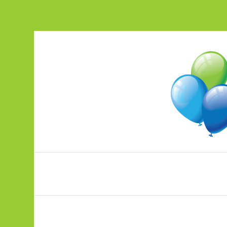
Peotarbed ja õhupallitrükk ühest ko
pood.ohupallikeskus.