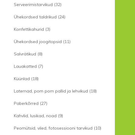
Serveerimistarvikud
(32)
Ühekordsed taldrikud
(24)
Konfettikahurid
(3)
Ühekordsed joogitopsid
(11)
Salvrätikud
(8)
Lauakatted
(7)
Küünlad
(18)
Laternad, pom pom pallid ja lehvikud
(18)
Paberkõrred
(27)
Kahvlid, lusikad, noad
(9)
Peomütsid, viled, fotosessiooni tarvikud
(10)