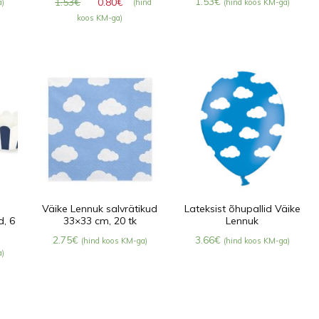
Algne
Praegune
1.53
€
1.53
€
0.80
€
a)
(hind
(hind koos KM-ga)
hind
hind
koos KM-ga)
oli:
on:
1.53€.
0.80€.
Väike Lennuk salvrätikud
Lateksist õhupallid Väike
d, 6
33×33 cm, 20 tk
Lennuk
2.75
€
3.66
€
(hind koos KM-ga)
(hind koos KM-ga)
a)