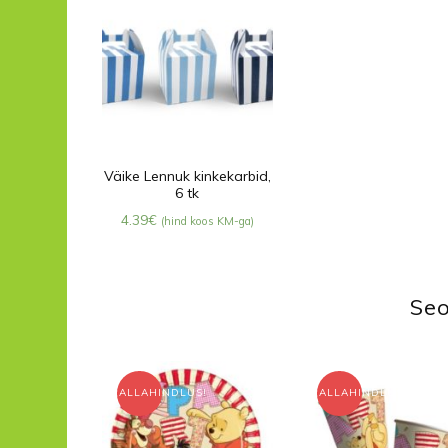
Väike Lennuk kinkekarbid,
6 tk
4.39
€
(hind koos KM-ga)
Seo
ALLAHINDLUS!
ALLAHINDLUS!