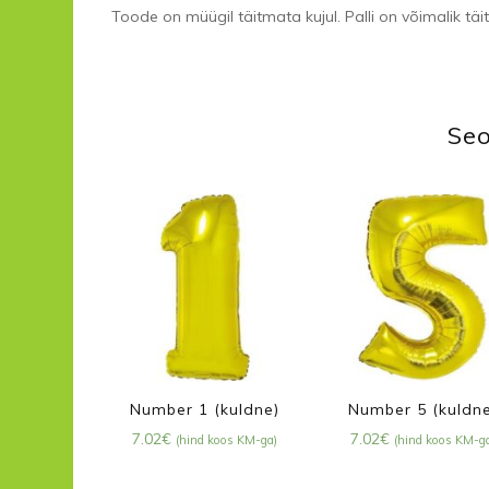
Toode on müügil täitmata kujul. Palli on võimalik tä
Seo
Number 1 (kuldne)
Number 5 (kuldn
7.02
€
7.02
€
(hind koos KM-ga)
(hind koos KM-g