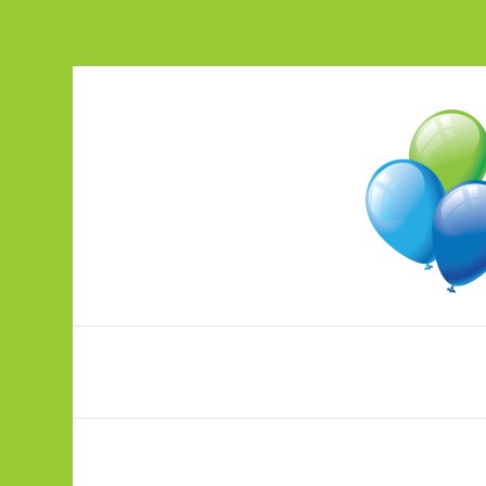
Peotarbed ja õhupallitrükk ühest ko
pood.ohupallikeskus.