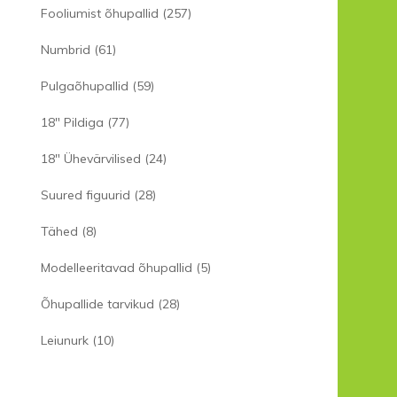
Fooliumist õhupallid
(257)
Numbrid
(61)
Pulgaõhupallid
(59)
18" Pildiga
(77)
18" Ühevärvilised
(24)
Suured figuurid
(28)
Tähed
(8)
Modelleeritavad õhupallid
(5)
Õhupallide tarvikud
(28)
Leiunurk
(10)