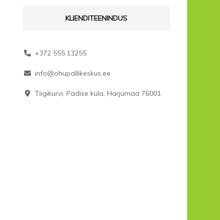
KLIENDITEENINDUS
+372 555 13255
info@ohupallikeskus.ee
Tiigikurvi, Padise küla, Harjumaa 76001