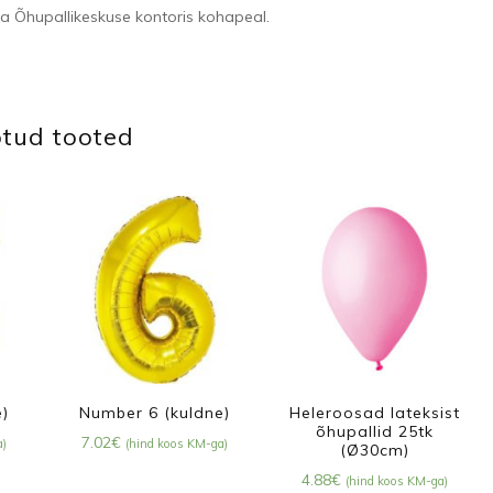
ita Õhupallikeskuse kontoris kohapeal.
tud tooted
e)
Number 6 (kuldne)
Heleroosad lateksist
õhupallid 25tk
7.02
€
a)
(hind koos KM-ga)
(Ø30cm)
4.88
€
(hind koos KM-ga)