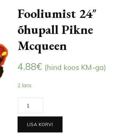
Fooliumist 24″
õhupall Pikne
Mcqueen
4.88
€
(hind koos KM-ga)
2 laos
Fooliumist
24"
õhupall
LISA KORVI
Pikne