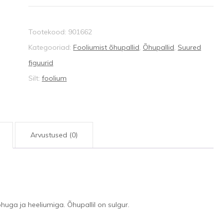
Mcqueen
kogus
Tootekood:
901662
Kategooriad:
Fooliumist õhupallid
,
Õhupallid
,
Suured
figuurid
Silt:
foolium
Arvustused (0)
huga ja heeliumiga. Õhupallil on sulgur.