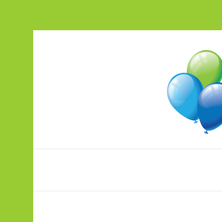
Peotarbed ja õhupallitrükk ühest ko
pood.ohupallikeskus.