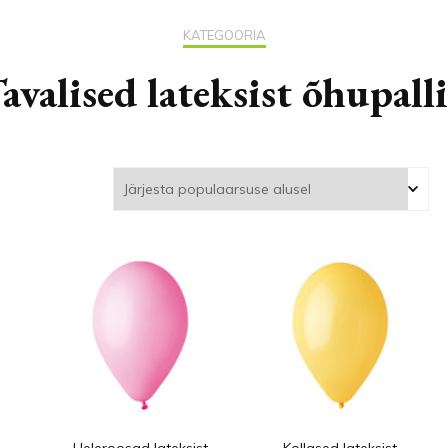
KATEGOORIA
avalised lateksist õhupall
Heleroosad lateksist
Kollased lateksist