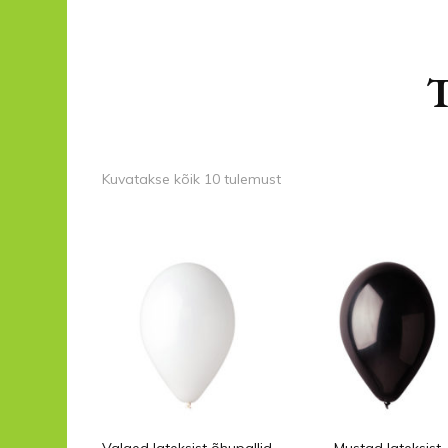
T
Sorteeritud
Kuvatakse kõik 10 tulemust
populaarsuse
järgi
Valged lateksist õhupallid
Mustad lateksist