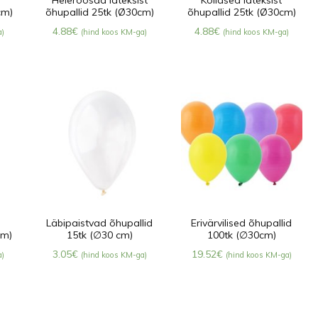
cm)
õhupallid 25tk (Ø30cm)
õhupallid 25tk (Ø30cm)
4.88
€
4.88
€
a)
(hind koos KM-ga)
(hind koos KM-ga)
Läbipaistvad õhupallid
Erivärvilised õhupallid
cm)
15tk (∅30 cm)
100tk (∅30cm)
3.05
€
19.52
€
a)
(hind koos KM-ga)
(hind koos KM-ga)