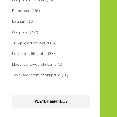
Õhupallide tarvikud
(28)
Peotarbed
(194)
Leiunurk
(10)
Õhupallid
(287)
Trükipildiga õhupallid
(14)
Fooliumist õhupallid
(257)
Modelleeritavad õhupallid
(5)
Tavalised lateksist õhupallid
(10)
KLIENDITEENINDUS