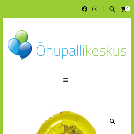
0
Peotarbed ja õhupallitrükk ühest kohast
pood.ohupallikeskus.ee