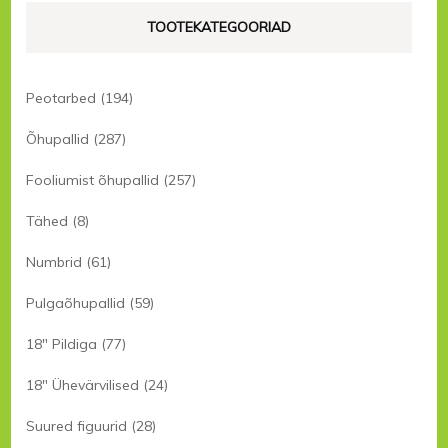
TOOTEKATEGOORIAD
Peotarbed
(194)
Õhupallid
(287)
Fooliumist õhupallid
(257)
Tähed
(8)
Numbrid
(61)
Pulgaõhupallid
(59)
18" Pildiga
(77)
18" Ühevärvilised
(24)
Suured figuurid
(28)