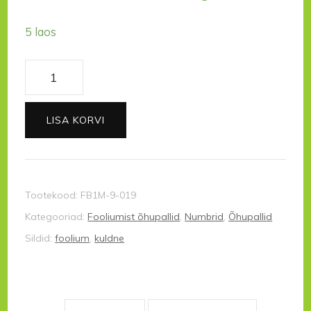
5 laos
Number
9
(kuldne)
LISA KORVI
kogus
Tootekood:
FB1M-9-019
Kategooriad:
Fooliumist õhupallid
,
Numbrid
,
Õhupallid
Sildid:
foolium
,
kuldne