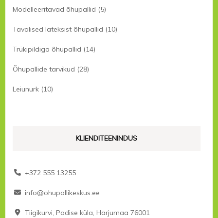
Modelleeritavad õhupallid
(5)
Tavalised lateksist õhupallid
(10)
Trükipildiga õhupallid
(14)
Õhupallide tarvikud
(28)
Leiunurk
(10)
KLIENDITEENINDUS
+372 555 13255
info@ohupallikeskus.ee
Tiigikurvi, Padise küla, Harjumaa 76001