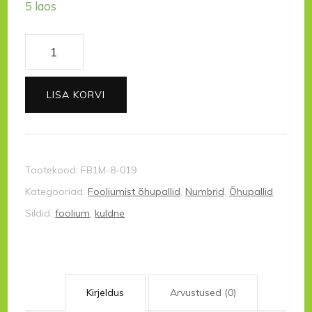
5 laos
Number
8
(kuldne)
LISA KORVI
kogus
Tootekood:
FB1M-8-019
Kategooriad:
Fooliumist õhupallid
,
Numbrid
,
Õhupallid
Sildid:
foolium
,
kuldne
Kirjeldus
Arvustused (0)