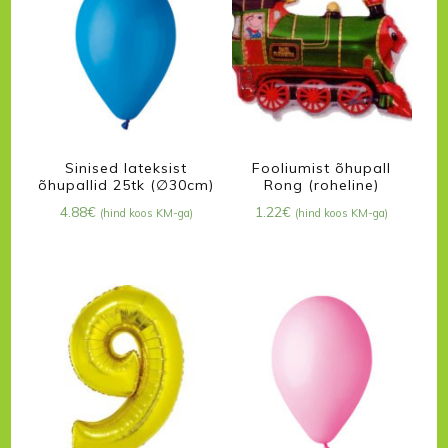
Sinised lateksist
Fooliumist õhupall
õhupallid 25tk (∅30cm)
Rong (roheline)
4.88
€
1.22
€
(hind koos KM-ga)
(hind koos KM-ga)