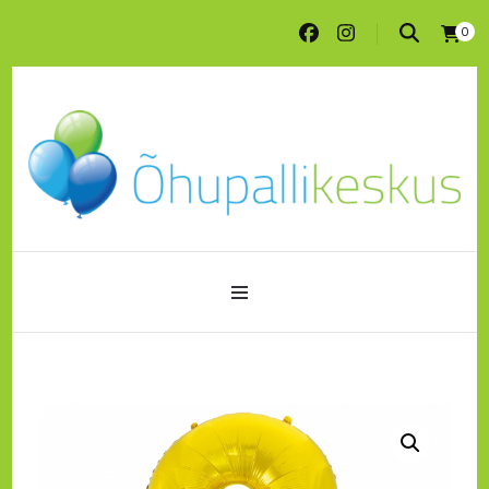
0
Peotarbed ja õhupallitrükk ühest kohast
pood.ohupallikeskus.ee