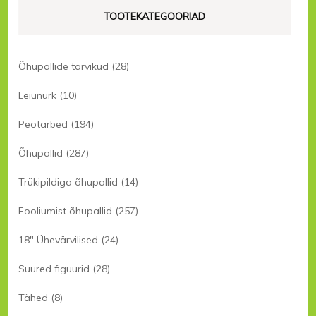
TOOTEKATEGOORIAD
Õhupallide tarvikud
(28)
Leiunurk
(10)
Peotarbed
(194)
Õhupallid
(287)
Trükipildiga õhupallid
(14)
Fooliumist õhupallid
(257)
18" Ühevärvilised
(24)
Suured figuurid
(28)
Tähed
(8)