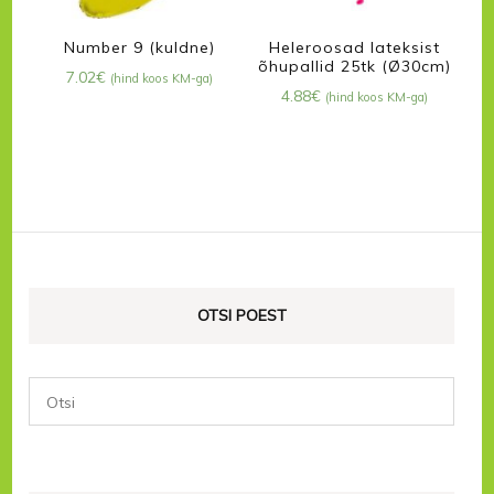
Number 9 (kuldne)
Heleroosad lateksist
õhupallid 25tk (Ø30cm)
7.02
€
(hind koos KM-ga)
4.88
€
(hind koos KM-ga)
OTSI POEST