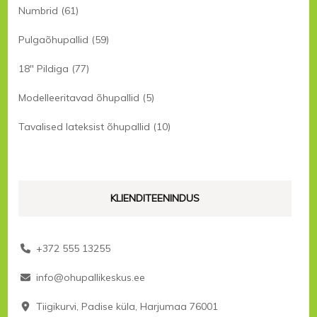
Numbrid
(61)
Pulgaõhupallid
(59)
18" Pildiga
(77)
Modelleeritavad õhupallid
(5)
Tavalised lateksist õhupallid
(10)
KLIENDITEENINDUS
+372 555 13255
info@ohupallikeskus.ee
Tiigikurvi, Padise küla, Harjumaa 76001