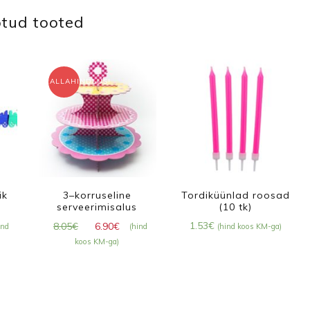
tud tooted
ALLAHINDLUS!
ik
3–korruseline
Tordiküünlad roosad
serveerimisalus
(10 tk)
aegune
Algne
Praegune
1.53
€
8.05
€
6.90
€
ind
(hind
(hind koos KM-ga)
nd
hind
hind
koos KM-ga)
:
oli:
on:
20€.
8.05€.
6.90€.