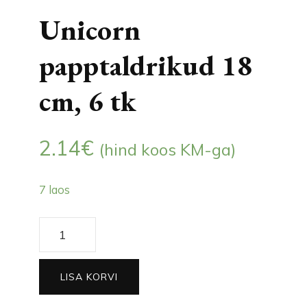
Unicorn
papptaldrikud 18
cm, 6 tk
2.14
€
(hind koos KM-ga)
7 laos
Unicorn
papptaldrikud
18
LISA KORVI
cm,