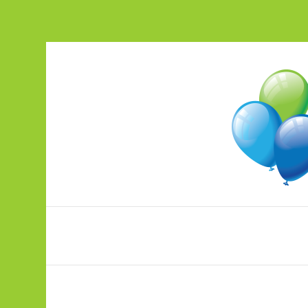
Peotarbed ja õhupallitrükk ühest ko
pood.ohupallikeskus.