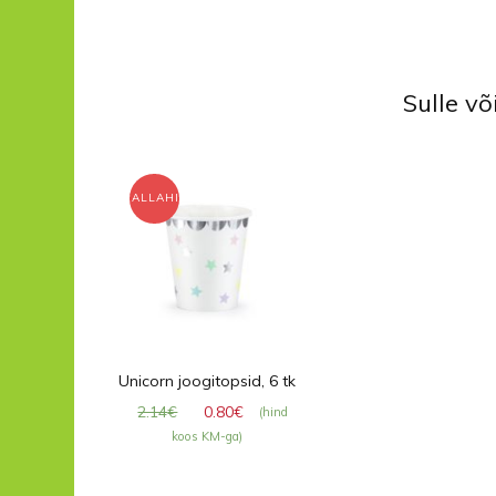
Sulle v
ALLAHINDLUS!
Unicorn joogitopsid, 6 tk
Algne
Praegune
2.14
€
0.80
€
(hind
hind
hind
koos KM-ga)
oli:
on:
2.14€.
0.80€.