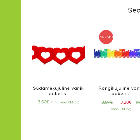
Seo
ALLAHINDLUS!
Südamekujuline vanik
Rongikujuline van
paberist
paberist
Algne
Pr
3.66
€
3.97
€
3.20
€
(hind koos KM-ga)
(h
hind
hi
koos KM-ga)
oli:
on
3.97€.
3.