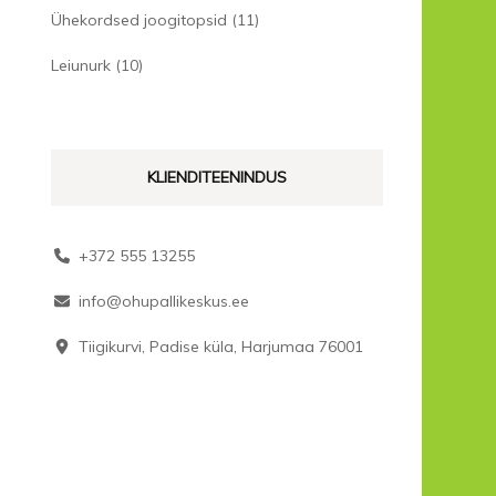
Ühekordsed joogitopsid
(11)
Leiunurk
(10)
KLIENDITEENINDUS
+372 555 13255
info@ohupallikeskus.ee
Tiigikurvi, Padise küla, Harjumaa 76001