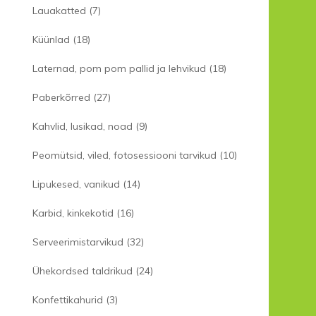
Lauakatted
(7)
Küünlad
(18)
Laternad, pom pom pallid ja lehvikud
(18)
Paberkõrred
(27)
Kahvlid, lusikad, noad
(9)
Peomütsid, viled, fotosessiooni tarvikud
(10)
Lipukesed, vanikud
(14)
Karbid, kinkekotid
(16)
Serveerimistarvikud
(32)
Ühekordsed taldrikud
(24)
Konfettikahurid
(3)