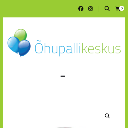
0
Peotarbed ja õhupallitrükk ühest kohast
pood.ohupallikeskus.ee