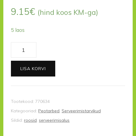
9.15
€
(hind koos KM-ga)
5 laos
Koogialus
Time
for
LISA KORVI
Tea
kogus
Tootekood:
770634
Kategooriad:
Peotarbed
,
Serveerimistarvikud
Sildid:
roosid
,
serveerimisalus