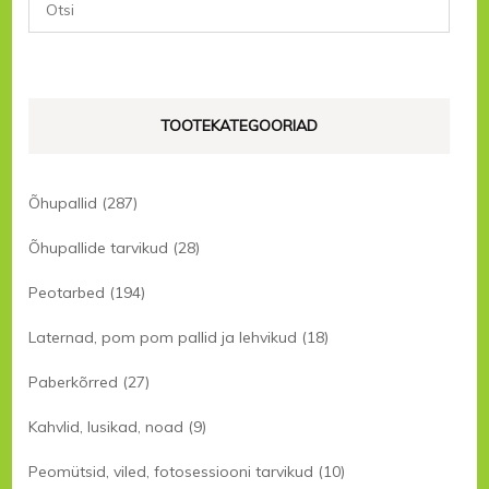
TOOTEKATEGOORIAD
Õhupallid
(287)
Õhupallide tarvikud
(28)
Peotarbed
(194)
Laternad, pom pom pallid ja lehvikud
(18)
Paberkõrred
(27)
Kahvlid, lusikad, noad
(9)
Peomütsid, viled, fotosessiooni tarvikud
(10)