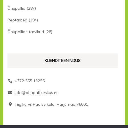
Õhupallid
(287)
Peotarbed
(194)
Õhupallide tarvikud
(28)
KLIENDITEENINDUS
+372 555 13255
info@ohupallikeskus.ee
Tiigikurvi, Padise küla, Harjumaa 76001