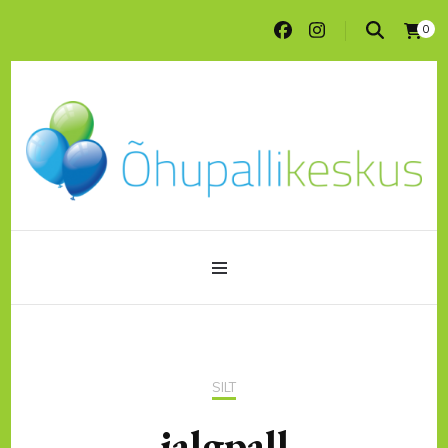
0
Peotarbed ja õhupallitrükk ühest kohast
pood.ohupallikeskus.ee
SILT
jalgpall