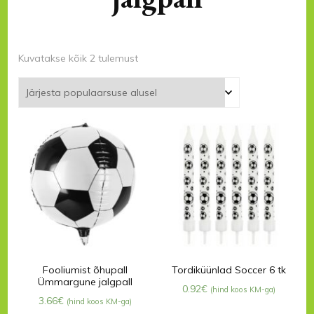
Sorteeritud
Kuvatakse kõik 2 tulemust
populaarsuse
järgi
Fooliumist õhupall
Tordiküünlad Soccer 6 tk
Ümmargune jalgpall
0.92
€
(hind koos KM-ga)
3.66
€
(hind koos KM-ga)